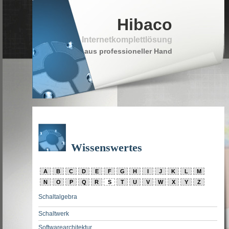
Hibaco
Internetkomplettlösung
aus professioneller Hand
Wissenswertes
A
B
C
D
E
F
G
H
I
J
K
L
M
N
O
P
Q
R
S
T
U
V
W
X
Y
Z
Schaltalgebra
Schaltwerk
Softwarearchitektur