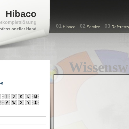
Hibaco
etkomplettlösung
01
02
03
Hibaco
Service
Referenz
ofessioneller Hand
Wissensw
es
H
I
J
K
L
M
U
V
W
X
Y
Z