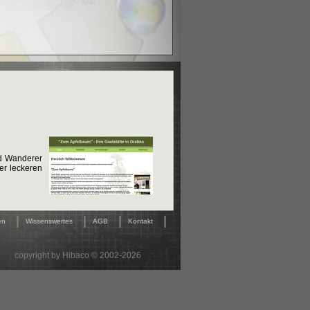
nd Wanderer
er leckeren
|
|
|
|
en
Wissenswertes
AGB
Kontakt
copyright by Hibaco © 2002-2026