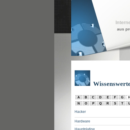
Intern
aus pr
Wissenswert
A
B
C
D
E
F
G
N
O
P
Q
R
S
T
Hacker
Hardware
Hauptplatine