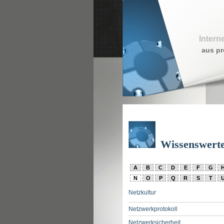
Intern
aus pr
Wissenswert
A
B
C
D
E
F
G
N
O
P
Q
R
S
T
Netzkultur
Netzwerkprotokoll
Netzwerksicherheit