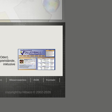
(Oder).
elstände,
 inklusive
|
|
|
|
en
Wissenswertes
AGB
Kontakt
copyright by Hibaco © 2002-2026