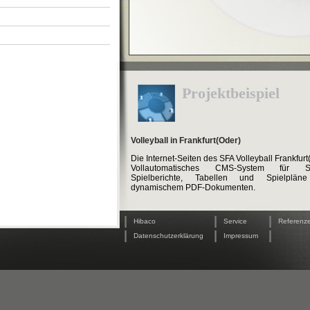
Projektbeispiel
Volleyball in Frankfurt(Oder)
Die Internet-Seiten des SFA Volleyball Frankfurt
Vollautomatisches CMS-System für Spi
Spielberichte, Tabellen und Spielpläne
dynamischem PDF-Dokumenten.
|
|
|
Hibaco
Service
Referenz
|
|
|
Datenschutzerklärung
Impressum