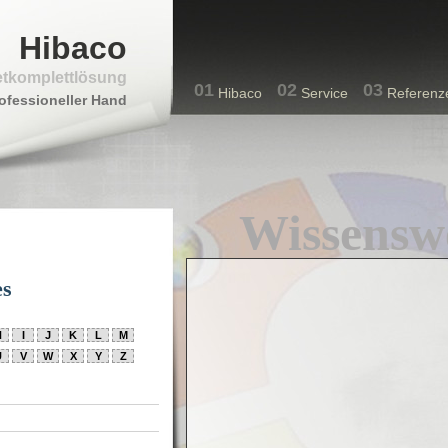
Hibaco
etkomplettlösung
01
02
03
Hibaco
Service
Referenz
ofessioneller Hand
Wissensw
es
H
I
J
K
L
M
U
V
W
X
Y
Z