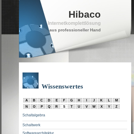
Hibaco
Internetkomplettlösung
aus professioneller Hand
Wissenswertes
A
B
C
D
E
F
G
H
I
J
K
L
M
N
O
P
Q
R
S
T
U
V
W
X
Y
Z
Schaltalgebra
Schaltwerk
Softwarearchitektur