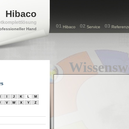
Hibaco
etkomplettlösung
01
02
03
Hibaco
Service
Referenz
ofessioneller Hand
Wissensw
es
H
I
J
K
L
M
U
V
W
X
Y
Z