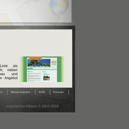
Linie als
ch, neben
gebau und
in Angebot
|
|
|
|
en
Wissenswertes
AGB
Kontakt
copyright by Hibaco © 2002-2026