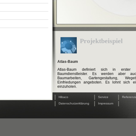
Projektbeispiel
Atlas-Baum
Atlas-Baum definiert sich in erster 
Baumdienstleister. Es werden aber au
Baumarbeiten, Gartengestaltung, We
Einfriedungen angeboten. Es lohnt sich e
einzuholen.
|
|
|
Hibaco
Service
Referenz
|
|
|
Datenschutzerklärung
Impressum