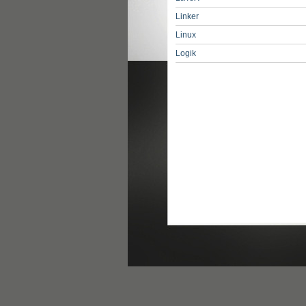
Linker
Linux
Logik