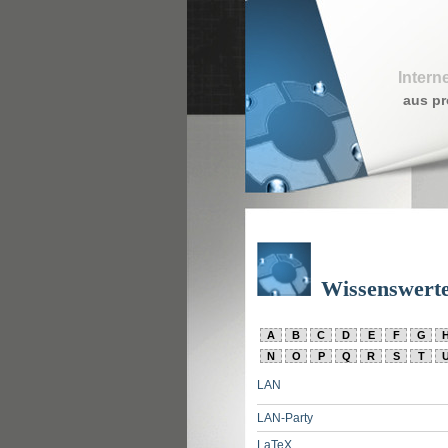
Intern
aus pr
Wissenswert
A
B
C
D
E
F
G
N
O
P
Q
R
S
T
LAN
LAN-Party
LaTeX