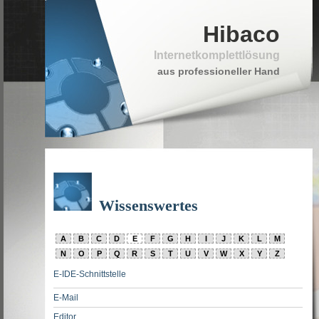
Hibaco
Internetkomplettlösung
aus professioneller Hand
Wissenswertes
A
B
C
D
E
F
G
H
I
J
K
L
M
N
O
P
Q
R
S
T
U
V
W
X
Y
Z
E-IDE-Schnittstelle
E-Mail
Editor